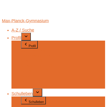
Max-Planck-Gymnasium
A-Z / Suche
Profil
Profil
Wir über uns
Fremdsprachen
MINT-Profil
Musisches Profil
Soziales Profil
Sport
Schulprogramm
Schulvereinbarung
Schulleben
Schulleben
Aktuelles