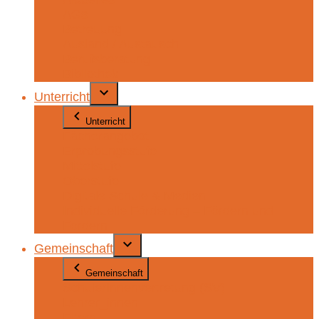
AGs
Betreuung
Ausland / Austausch
Berufsberatung
Bibliothek
Unterricht
Unterricht
Fächerangebot
Erprobungsstufe
Mittelstufe
Oberstufe
Digitale Schule & Medien
Individuelle Förderung – Fördern und
Fordern
Gemeinschaft
Gemeinschaft
SchülerInnenvertretung (SV)
Lehrer_innen
Eltern