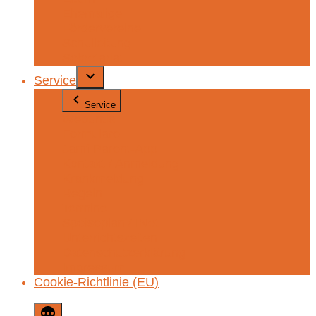
Ehemalige
Fördervereine
Schulleitung
Sekretariat
Service
Service
Webuntis
Formulare
Jamf Parent-App
Kontakt / Anmeldung
Krankmeldung
Regeln
Termine
Speiseplan / INet
Unterrichtszeiten
Datenschutzerklärung
Impressum
Cookie-Richtlinie (EU)