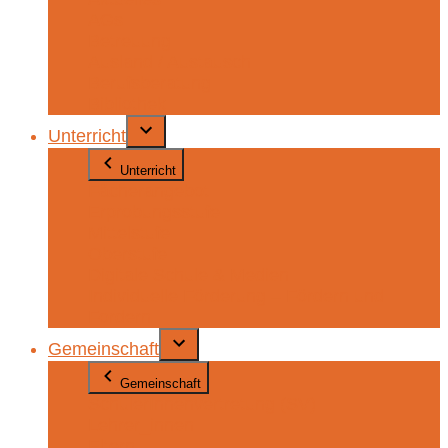
AGs
Betreuung
Ausland / Austausch
Berufsberatung
Bibliothek
Unterricht
Unterricht
Fächerangebot
Erprobungsstufe
Mittelstufe
Oberstufe
Digitale Schule & Medien
Individuelle Förderung – Fördern und
Fordern
Gemeinschaft
Gemeinschaft
SchülerInnenvertretung (SV)
Lehrer_innen
Eltern