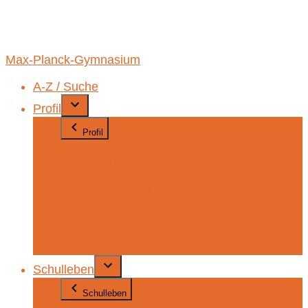
Max-Planck-Gymnasium
A-Z / Suche
Profil
Profil
Wir über uns
Fremdsprachen
MINT-Profil
Musisches Profil
Soziales Profil
Sport
Schulprogramm
Schulvereinbarung
Schulleben
Schulleben
Aktuelles