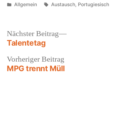
Veröffentlicht
Schlagwörter:
Allgemein
Austausch
,
Portugiesisch
unter
Beitragsnavigation
Nächster
Nächster Beitrag
Beitrag:
Talentetag
Vorheriger
Vorheriger Beitrag
Beitrag:
MPG trennt Müll
Max-Planck-Gymnasium Dortmund