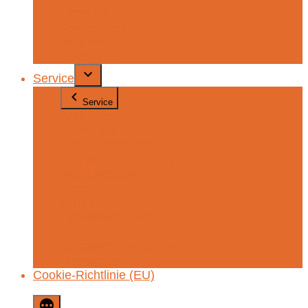
Ehemalige
Fördervereine
Schulleitung
Sekretariat
Service
Service
Webuntis
Formulare
Jamf Parent-App
Kontakt / Anmeldung
Krankmeldung
Regeln
Termine
Speiseplan / INet
Unterrichtszeiten
Datenschutzerklärung
Impressum
Cookie-Richtlinie (EU)