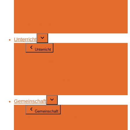
AGs
Betreuung
Ausland / Austausch
Berufsberatung
Bibliothek
Unterricht
Unterricht
Fächerangebot
Erprobungsstufe
Mittelstufe
Oberstufe
Digitale Schule & Medien
Individuelle Förderung – Fördern und
Fordern
Gemeinschaft
Gemeinschaft
SchülerInnenvertretung (SV)
Lehrer_innen
Eltern