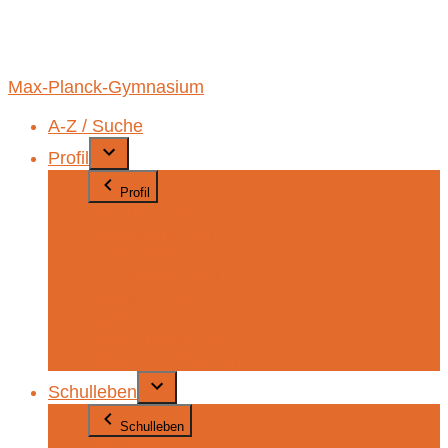
Max-Planck-Gymnasium
A-Z / Suche
Profil
Profil
Wir über uns
Fremdsprachen
MINT-Profil
Musisches Profil
Soziales Profil
Sport
Schulprogramm
Schulvereinbarung
Schulleben
Schulleben
Aktuelles