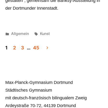
gestalten“, gemeinsam die Banksy-Ausstellung in
der Dortmunder Innenstadt.
Veröffentlicht
Schlagwörter:
Allgemein
Kunst
unter
Seitennummerierung
1
2
3
…
45
der
Beiträge
Max-Planck-Gymnasium Dortmund
Städtisches Gymnasium
mit deutsch-französisch bilingualem Zweig
Ardeystraße 70-72, 44139 Dortmund