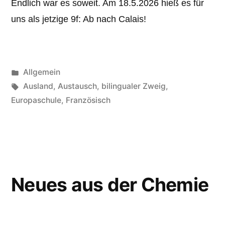
Endlich war es soweit. Am 18.5.2026 hieß es für
uns als jetzige 9f: Ab nach Calais!
Veröffentlicht
Allgemein
unter
Schlagwörter:
Ausland
,
Austausch
,
bilingualer Zweig
,
Europaschule
,
Französisch
Neues aus der Chemie