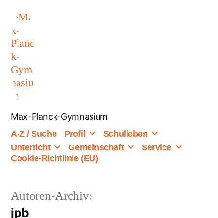
Zum
Inhalt
springen
Max-Planck-Gymnasium
A-Z / Suche
Profil
Schulleben
Unterricht
Gemeinschaft
Service
Cookie-Richtlinie (EU)
Autoren-Archiv:
jpb