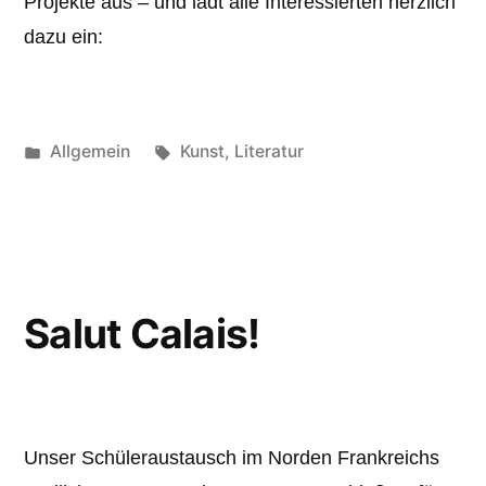
Projekte aus – und lädt alle Interessierten herzlich
dazu ein:
Veröffentlicht
Schlagwörter:
Allgemein
Kunst
,
Literatur
unter
Salut Calais!
Unser Schüleraustausch im Norden Frankreichs