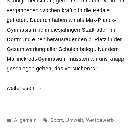
Schulgemeinschaft, gemeinsam haben wir in den
vergangenen Wochen kräftig in die Pedale
getreten. Dadurch haben wir als Max-Planck-
Gymnasium beim diesjährigen Stadtradeln in
Dortmund einen herausragenden 2. Platz in der
Gesamtwertung aller Schulen belegt. Nur dem
Mallinckrodt-Gymnasium mussten wir uns knapp
geschlagen geben, das versuchen wir …
„Erfolgreich
weiterlesen
stadtgeradelt“
Veröffentlicht
Schlagwörter:
Allgemein
Sport
,
Umwelt
,
Wettbewerb
unter