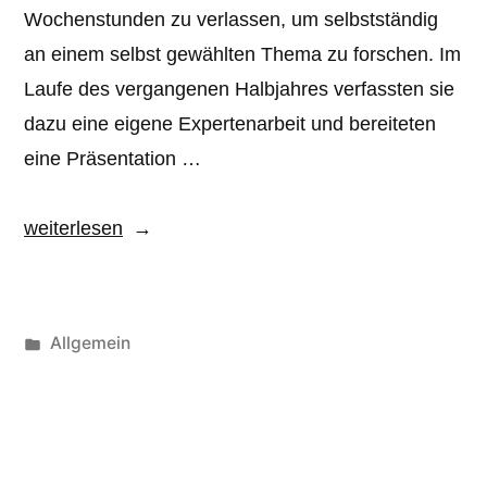
Wochenstunden zu verlassen, um selbstständig
an einem selbst gewählten Thema zu forschen. Im
Laufe des vergangenen Halbjahres verfassten sie
dazu eine eigene Expertenarbeit und bereiteten
eine Präsentation …
„6.
weiterlesen
Expertentagung
des
Forder-
Veröffentlicht
Allgemein
Förder-
unter
Projekts“