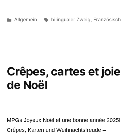
Veröffentlicht
Schlagwörter:
Allgemein
bilingualer Zweig
,
Französisch
unter
Crêpes, cartes et joie
de Noël
MPGs Joyeux Noël et une bonne année 2025!
Crêpes, Karten und Weihnachtsfreude –