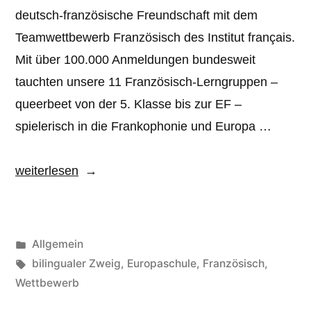
deutsch-französische Freundschaft mit dem
Teamwettbewerb Französisch des Institut français.
Mit über 100.000 Anmeldungen bundesweit
tauchten unsere 11 Französisch-Lerngruppen –
queerbeet von der 5. Klasse bis zur EF –
spielerisch in die Frankophonie und Europa …
„Teamwettbewerb
weiterlesen
Französisch“
Veröffentlicht
Allgemein
unter
Schlagwörter:
bilingualer Zweig
,
Europaschule
,
Französisch
,
Wettbewerb