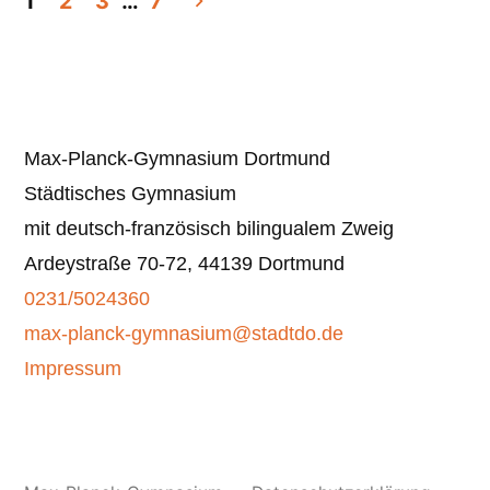
1
2
3
…
7
der
Beiträge
Max-Planck-Gymnasium Dortmund
Städtisches Gymnasium
mit deutsch-französisch bilingualem Zweig
Ardeystraße 70-72, 44139 Dortmund
0231/5024360
max-planck-gymnasium@stadtdo.de
Impressum