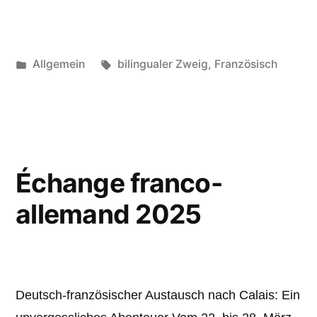
Veröffentlicht
Schlagwörter:
Allgemein
bilingualer Zweig
,
Französisch
unter
Échange franco-
allemand 2025
Deutsch-französischer Austausch nach Calais: Ein