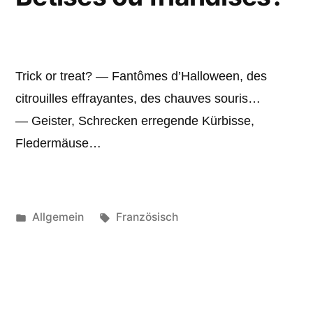
Trick or treat? — Fantômes d’Halloween, des
citrouilles effrayantes, des chauves souris…
— Geister, Schrecken erregende Kürbisse,
Fledermäuse…
Veröffentlicht
Schlagwörter:
Allgemein
Französisch
unter