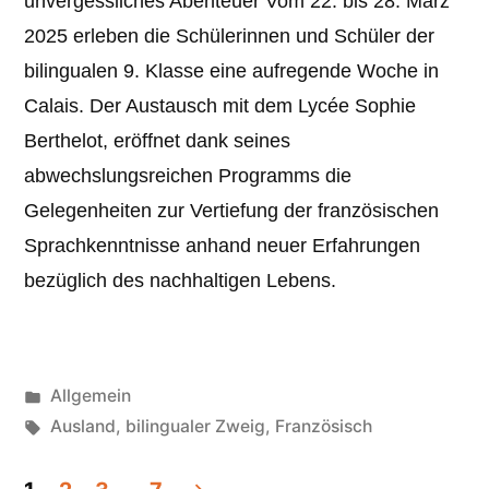
unvergessliches Abenteuer Vom 22. bis 28. März
2025 erleben die Schülerinnen und Schüler der
bilingualen 9. Klasse eine aufregende Woche in
Calais. Der Austausch mit dem Lycée Sophie
Berthelot, eröffnet dank seines
abwechslungsreichen Programms die
Gelegenheiten zur Vertiefung der französischen
Sprachkenntnisse anhand neuer Erfahrungen
bezüglich des nachhaltigen Lebens.
Veröffentlicht
Allgemein
unter
Schlagwörter:
Ausland
,
bilingualer Zweig
,
Französisch
Seitennummerierung