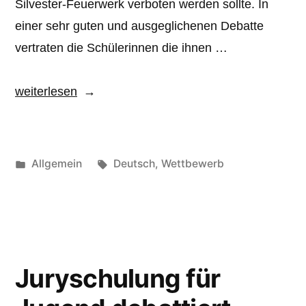
Silvester-Feuerwerk verboten werden sollte. In
einer sehr guten und ausgeglichenen Debatte
vertraten die Schülerinnen die ihnen …
„Schulfinale
weiterlesen
Jugend
debattiert“
Veröffentlicht
Schlagwörter:
Allgemein
Deutsch
,
Wettbewerb
unter
Juryschulung für