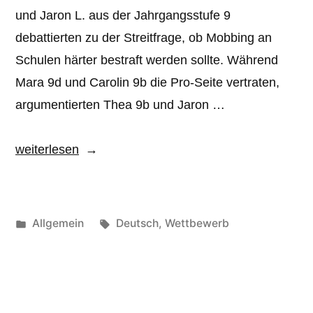
und Jaron L. aus der Jahrgangsstufe 9
debattierten zu der Streitfrage, ob Mobbing an
Schulen härter bestraft werden sollte. Während
Mara 9d und Carolin 9b die Pro-Seite vertraten,
argumentierten Thea 9b und Jaron …
„Schulfinale
weiterlesen
Jugend
debattiert“
Veröffentlicht
Schlagwörter:
Allgemein
Deutsch
,
Wettbewerb
unter