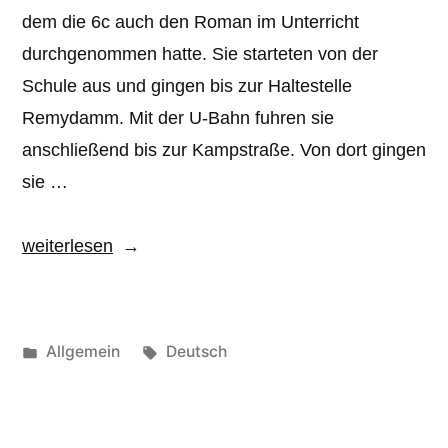
dem die 6c auch den Roman im Unterricht
durchgenommen hatte. Sie starteten von der
Schule aus und gingen bis zur Haltestelle
Remydamm. Mit der U-Bahn fuhren sie
anschließend bis zur Kampstraße. Von dort gingen
sie …
„Ein
weiterlesen
,,Wunder’’
im
Kino“
Veröffentlicht
Schlagwörter:
Allgemein
Deutsch
unter