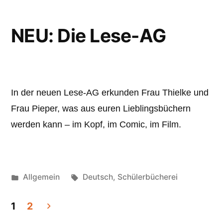
NEU: Die Lese-AG
In der neuen Lese-AG erkunden Frau Thielke und
Frau Pieper, was aus euren Lieblingsbüchern
werden kann – im Kopf, im Comic, im Film.
Veröffentlicht
Schlagwörter:
Allgemein
Deutsch
,
Schülerbücherei
unter
Seitennummerierung
1
2