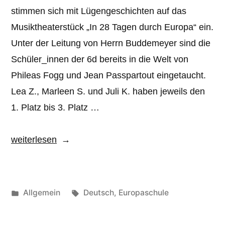
stimmen sich mit Lügengeschichten auf das
Musiktheaterstück „In 28 Tagen durch Europa“ ein.
Unter der Leitung von Herrn Buddemeyer sind die
Schüler_innen der 6d bereits in die Welt von
Phileas Fogg und Jean Passpartout eingetaucht.
Lea Z., Marleen S. und Juli K. haben jeweils den
1. Platz bis 3. Platz …
„Lügengeschichten
weiterlesen
aus
der
6d“
Veröffentlicht
Schlagwörter:
Allgemein
Deutsch
,
Europaschule
unter