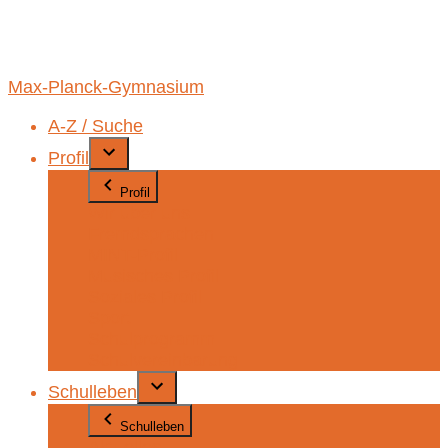
Max-Planck-Gymnasium
A-Z / Suche
Profil
Profil
Wir über uns
Fremdsprachen
MINT-Profil
Musisches Profil
Soziales Profil
Sport
Schulprogramm
Schulvereinbarung
Schulleben
Schulleben
Aktuelles