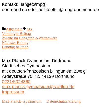
Kontakt: lange@mpg-
dortmund.de oder holtkoetter@mpg-dortmund.de
Veröffentlicht
Schlagwörter:
Allgemein
AG
unter
Beitragsnavigation
Vorheriger
Vorheriger Beitrag
Beitrag:
Zweite im Geographie-Wettbewerb
Nächster
Nächster Beitrag
Beitrag:
Landtag hautnah
Max-Planck-Gymnasium Dortmund
Städtisches Gymnasium
mit deutsch-französisch bilingualem Zweig
Ardeystraße 70-72, 44139 Dortmund
0231/5024360
max-planck-gymnasium@stadtdo.de
Impressum
Max-Planck-Gymnasium
Datenschutzerklärung