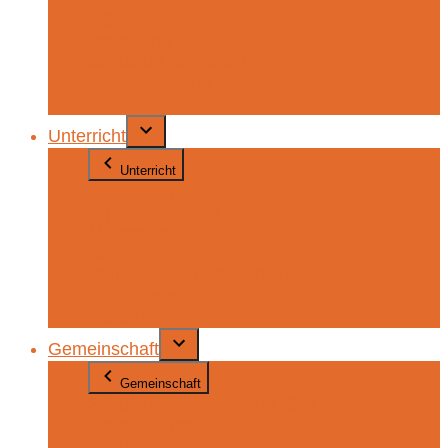
AGs
Betreuung
Ausland / Austausch
Berufsberatung
Bibliothek
Unterricht
Unterricht
Fächerangebot
Erprobungsstufe
Mittelstufe
Oberstufe
Digitale Schule & Medien
Individuelle Förderung – Fördern und
Fordern
Gemeinschaft
Gemeinschaft
SchülerInnenvertretung (SV)
Lehrer_innen
Eltern