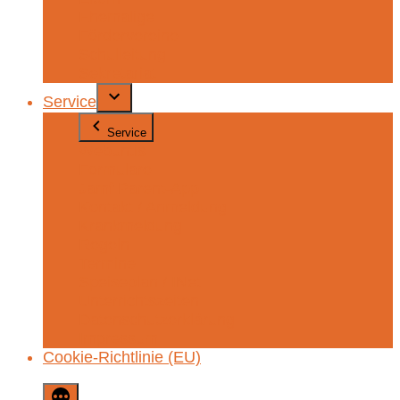
Ehemalige
Fördervereine
Schulleitung
Sekretariat
Service
Service
Webuntis
Formulare
Jamf Parent-App
Kontakt / Anmeldung
Krankmeldung
Regeln
Termine
Speiseplan / INet
Unterrichtszeiten
Datenschutzerklärung
Impressum
Cookie-Richtlinie (EU)