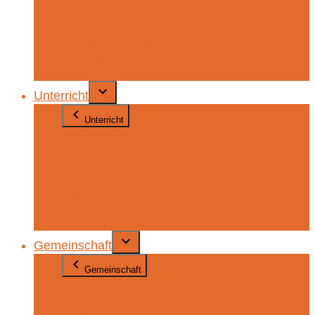
AGs
Betreuung
Ausland / Austausch
Berufsberatung
Bibliothek
Unterricht
Unterricht
Fächerangebot
Erprobungsstufe
Mittelstufe
Oberstufe
Digitale Schule & Medien
Individuelle Förderung – Fördern und
Fordern
Gemeinschaft
Gemeinschaft
SchülerInnenvertretung (SV)
Lehrer_innen
Eltern