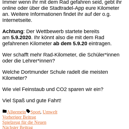
Immer wenn ihr mit dem Rad gefahren seid, gebt ihr
online oder über die Stadtradel-App eure Kilometer
an. Weitere Informationen findet ihr auf der o.g.
Internetseite.
Achtung
: Der Wettbewerb startete bereits
am
5.9.2020
. Ihr könnt also die mit dem Rad
gefahrenen Kilometer
ab dem 5.9.20
eintragen.
Wer schafft mehr Rad-Kilometer, die Schüler*innen
oder die Lehrer*innen?
Welche Dortmunder Schule radelt die meisten
Kilometer?
Wie viel Feinstaub und CO2 sparen wir ein?
Viel Spaß und gute Fahrt!
Veröffentlicht
Schlagwörter:
Allgemein
Sport
,
Umwelt
unter
Beitragsnavigation
Vorheriger
Vorheriger Beitrag
Beitrag:
Spielzeug für die Neuen
Nächster
Nächster Beitrag