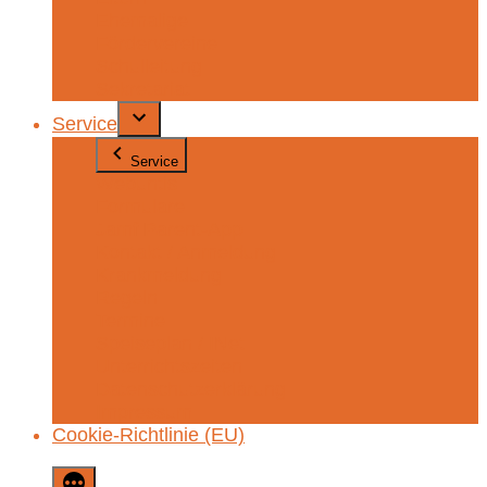
Ehemalige
Fördervereine
Schulleitung
Sekretariat
Service
Service
Webuntis
Formulare
Jamf Parent-App
Kontakt / Anmeldung
Krankmeldung
Regeln
Termine
Speiseplan / INet
Unterrichtszeiten
Datenschutzerklärung
Impressum
Cookie-Richtlinie (EU)