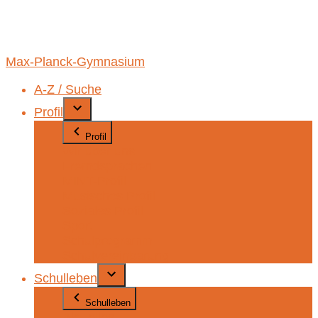
Max-Planck-Gymnasium
A-Z / Suche
Profil
Profil
Wir über uns
Fremdsprachen
MINT-Profil
Musisches Profil
Soziales Profil
Sport
Schulprogramm
Schulvereinbarung
Schulleben
Schulleben
Aktuelles