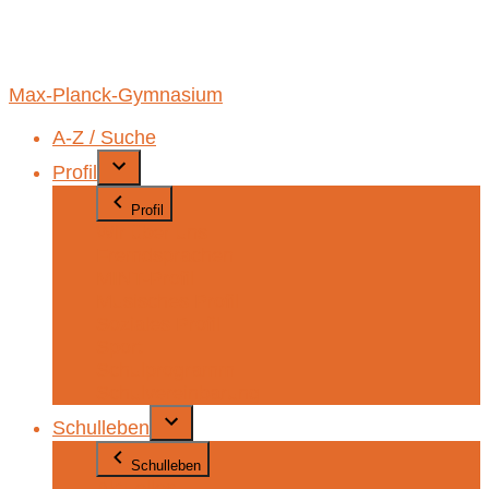
Max-Planck-Gymnasium
A-Z / Suche
Profil
Profil
Wir über uns
Fremdsprachen
MINT-Profil
Musisches Profil
Soziales Profil
Sport
Schulprogramm
Schulvereinbarung
Schulleben
Schulleben
Aktuelles