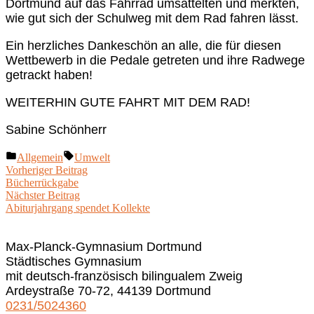
Dortmund auf das Fahrrad umsattelten und merkten,
wie gut sich der Schulweg mit dem Rad fahren lässt.
Ein herzliches Dankeschön an alle, die für diesen
Wettbewerb in die Pedale getreten und ihre Radwege
getrackt haben!
WEITERHIN GUTE FAHRT MIT DEM RAD!
Sabine Schönherr
Veröffentlicht
Schlagwörter:
Allgemein
Umwelt
unter
Beitragsnavigation
Vorheriger
Vorheriger Beitrag
Beitrag:
Bücherrückgabe
Nächster
Nächster Beitrag
Beitrag:
Abiturjahrgang spendet Kollekte
Max-Planck-Gymnasium Dortmund
Städtisches Gymnasium
mit deutsch-französisch bilingualem Zweig
Ardeystraße 70-72, 44139 Dortmund
0231/5024360