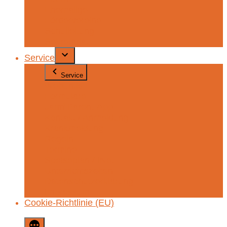
Ehemalige
Fördervereine
Schulleitung
Sekretariat
Service
Service
Webuntis
Formulare
Jamf Parent-App
Kontakt / Anmeldung
Krankmeldung
Regeln
Termine
Speiseplan / INet
Unterrichtszeiten
Datenschutzerklärung
Impressum
Cookie-Richtlinie (EU)