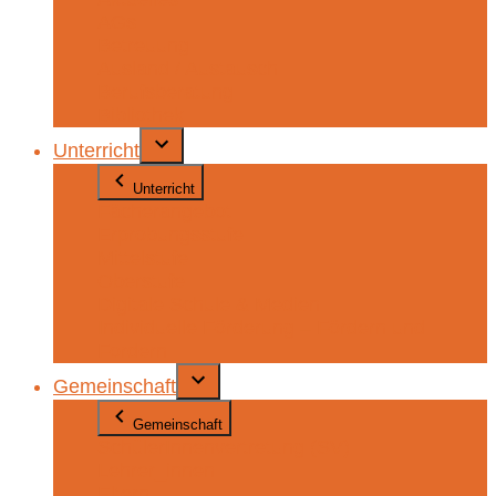
AGs
Betreuung
Ausland / Austausch
Berufsberatung
Bibliothek
Unterricht
Unterricht
Fächerangebot
Erprobungsstufe
Mittelstufe
Oberstufe
Digitale Schule & Medien
Individuelle Förderung – Fördern und
Fordern
Gemeinschaft
Gemeinschaft
SchülerInnenvertretung (SV)
Lehrer_innen
Eltern