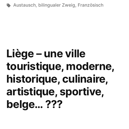
Freundschaft
unter
Schlagwörter:
Austausch
,
bilingualer Zweig
,
Französisch
in
Charleville-
Mézières“
Liège – une ville
touristique, moderne,
historique, culinaire,
artistique, sportive,
belge… ???