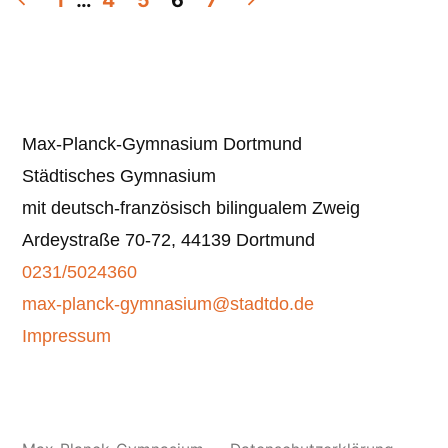
1
…
4
5
6
7
der
Beiträge
Max-Planck-Gymnasium Dortmund
Städtisches Gymnasium
mit deutsch-französisch bilingualem Zweig
Ardeystraße 70-72, 44139 Dortmund
0231/5024360
max-planck-gymnasium@stadtdo.de
Impressum