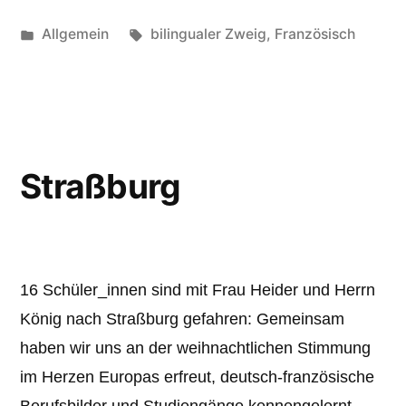
ville
Veröffentlicht
Schlagwörter:
Allgemein
bilingualer Zweig
,
Französisch
touristique,
unter
moderne,
historique,
culinaire,
artistique,
Straßburg
sportive,
belge…
???“
16 Schüler_innen sind mit Frau Heider und Herrn
König nach Straßburg gefahren: Gemeinsam
haben wir uns an der weihnachtlichen Stimmung
im Herzen Europas erfreut, deutsch-französische