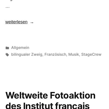
…
„Video:
weiterlesen
Deutsch-
französische
Rapper
Veröffentlicht
Allgemein
am
unter
Schlagwörter:
bilingualer Zweig
,
Französisch
,
Musik
,
StageCrew
MPG“
Weltweite Fotoaktion
des Institut français