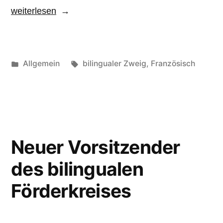
„25
weiterlesen
Jahre
bilingualer
Zweig“
Veröffentlicht
Schlagwörter:
Allgemein
bilingualer Zweig
,
Französisch
unter
Neuer Vorsitzender
des bilingualen
Förderkreises