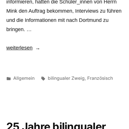
informieren, hatten die Schüler_innen von Herrn
Mink den Auftrag bekommen, Interviews zu führen
und die Informationen mit nach Dortmund zu
bringen. …
„Zu
weiterlesen
Jules
Verne
nach
Veröffentlicht
Schlagwörter:
Allgemein
bilingualer Zweig
,
Französisch
Amiens“
unter
25 Jahre bilingualer